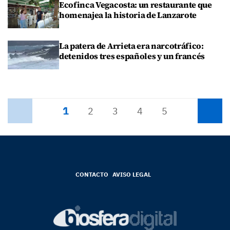
Ecofinca Vegacosta: un restaurante que
homenajea la historia de Lanzarote
La patera de Arrieta era narcotráfico:
detenidos tres españoles y un francés
1
Anterior
2
3
4
5
Siguiente
CONTACTO
AVISO LEGAL