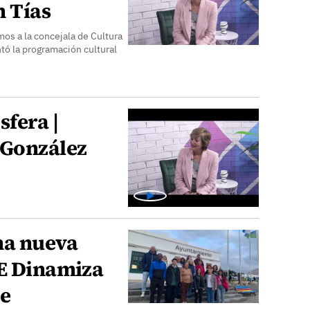
n Tías
os a la concejala de Cultura
tó la programación cultural
sfera |
 González
na nueva
AE Dinamiza
de