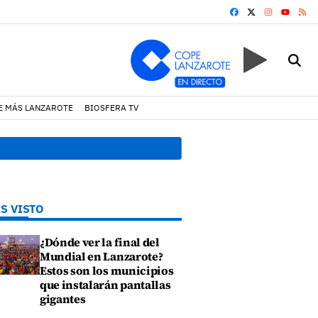
FACEBOOK
X
INSTAGRA
RS
YOUTUB
E MÁS LANZAROTE
BIOSFERA TV
17:11 h.
Arrecife reabre la p
S VISTO
¿Dónde ver la final del
Mundial en Lanzarote?
Estos son los municipios
que instalarán pantallas
gigantes