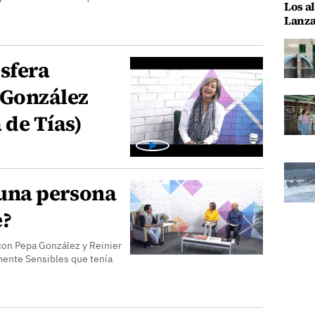
Los al
Lanza
sfera
 González
 de Tías)
 una persona
e?
con Pepa González y Reinier
mente Sensibles que tenía