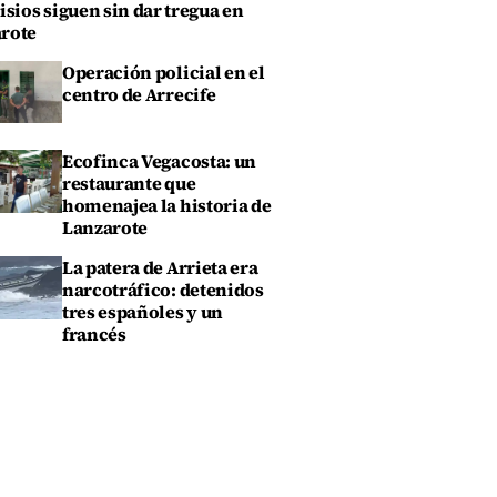
isios siguen sin dar tregua en
rote
Operación policial en el
centro de Arrecife
Ecofinca Vegacosta: un
restaurante que
homenajea la historia de
Lanzarote
La patera de Arrieta era
narcotráfico: detenidos
tres españoles y un
francés