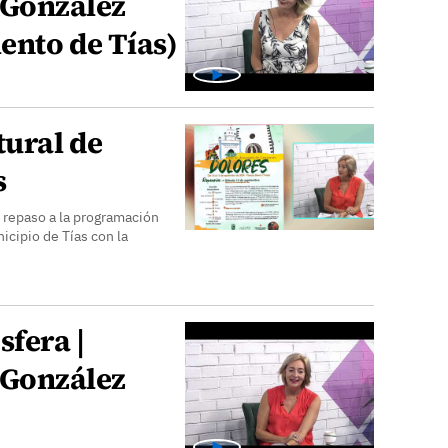
 González
ento de Tías)
ural de
s
 repaso a la programación
icipio de Tías con la
sfera |
 González