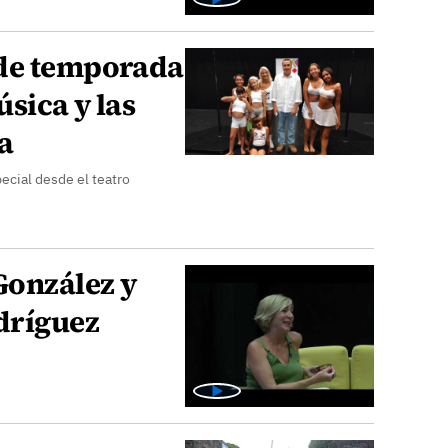
ide temporada
sica y las
sa
ecial desde el teatro
González y
dríguez