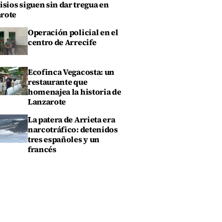
isios siguen sin dar tregua en
rote
Operación policial en el
centro de Arrecife
Ecofinca Vegacosta: un
restaurante que
homenajea la historia de
Lanzarote
La patera de Arrieta era
narcotráfico: detenidos
tres españoles y un
francés