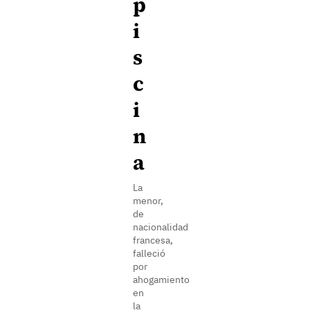
p
i
s
c
i
n
a
La
menor,
de
nacionalidad
francesa,
falleció
por
ahogamiento
en
la