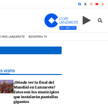
FACEBOOK
X
INSTAGRA
RS
YOUTUB
E MÁS LANZAROTE
BIOSFERA TV
17:11 h.
Arrecife reabre la p
S VISTO
¿Dónde ver la final del
Mundial en Lanzarote?
Estos son los municipios
que instalarán pantallas
gigantes