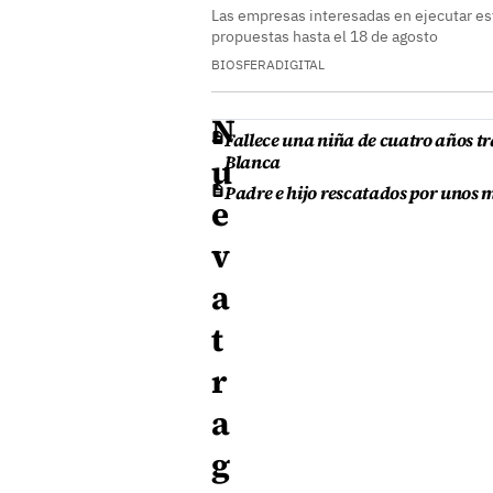
Las empresas interesadas en ejecutar es
propuestas hasta el 18 de agosto
BIOSFERADIGITAL
N
Fallece una niña de cuatro años tr
Blanca
u
Padre e hijo rescatados por unos 
e
v
a
t
r
a
g