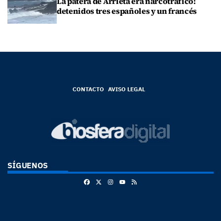
La patera de Arrieta era narcotráfico:
detenidos tres españoles y un francés
CONTACTO
AVISO LEGAL
SÍGUENOS
Facebook
X
Instagram
RSS
Youtube