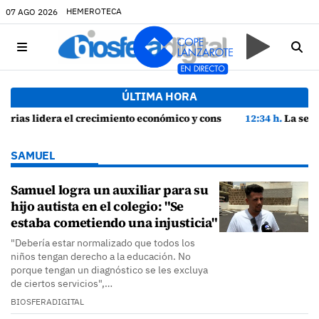
HEMEROTECA
07 AGO 2026
ÚLTIMA HORA
olida su recuperación con un empleo en máximos históricos
12:34 h.
La seguridad y la protección del entorno marcan la plan
SAMUEL
Samuel logra un auxiliar para su
hijo autista en el colegio: "Se
estaba cometiendo una injusticia"
"Debería estar normalizado que todos los
niños tengan derecho a la educación. No
porque tengan un diagnóstico se les excluya
de ciertos servicios",…
BIOSFERADIGITAL