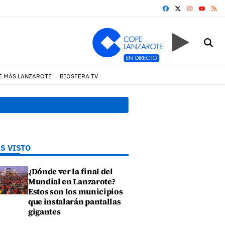
FACEBOOK
X
INSTAGRA
RS
YOUTUB
E MÁS LANZAROTE
BIOSFERA TV
e hubara cerca del rally de Lanzarote
18:45 h.
Fiscalía denuncia 
S VISTO
¿Dónde ver la final del
Mundial en Lanzarote?
Estos son los municipios
que instalarán pantallas
gigantes