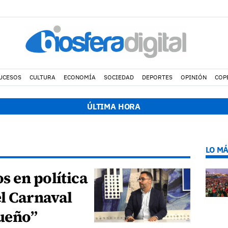
UCESOS
CULTURA
ECONOMÍA
SOCIEDAD
DEPORTES
OPINIÓN
COP
dos pollos jóvenes de corredor sahariano y episodios de cortejo d
ÚLTIMA HORA
LO MÁ
s en política
el Carnaval
sueño”