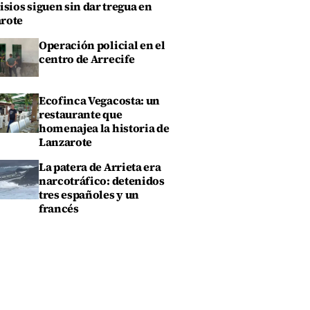
isios siguen sin dar tregua en
rote
Operación policial en el
centro de Arrecife
Ecofinca Vegacosta: un
restaurante que
homenajea la historia de
Lanzarote
La patera de Arrieta era
narcotráfico: detenidos
tres españoles y un
francés