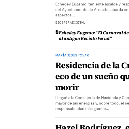
Echedey Eugenio, teniente alcalde y res
del Ayuntamiento de Arrecife, aborda en 
aspectos…
BIOSFERADIGITAL
Echedey Eugenio: “El Carnaval de 
al antiguo Recinto Ferial"
MARÍA JESÚS TOVAR
Residencia de la C
eco de un sueño qu
morir
Llegué a la Consejería de Hacienda y Con
mayor de las energías y, sobre todo, el 
responsabilidad más grande…
Hazel Rodríguez, e