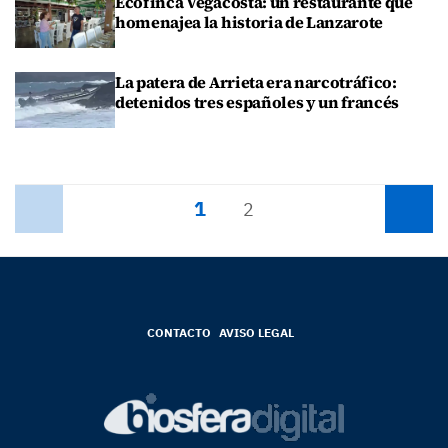
Ecofinca Vegacosta: un restaurante que
homenajea la historia de Lanzarote
La patera de Arrieta era narcotráfico:
detenidos tres españoles y un francés
1
Anterior
2
Siguiente
CONTACTO
AVISO LEGAL