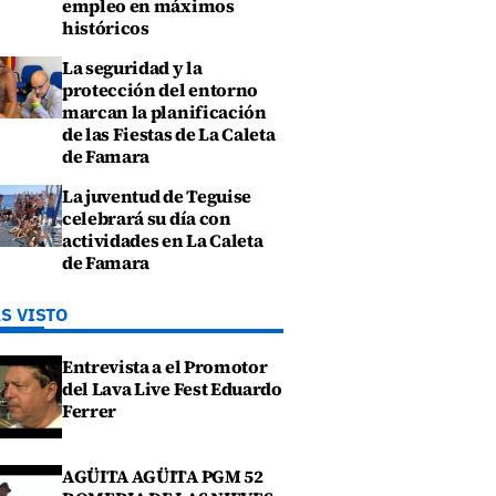
empleo en máximos
históricos
La seguridad y la
protección del entorno
marcan la planificación
de las Fiestas de La Caleta
de Famara
La juventud de Teguise
celebrará su día con
actividades en La Caleta
de Famara
S VISTO
Entrevista a el Promotor
del Lava Live Fest Eduardo
Ferrer
AGÜITA AGÜITA PGM 52