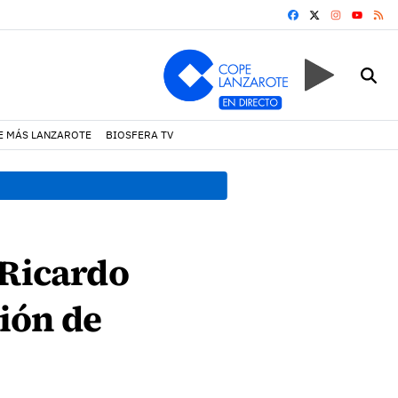
FACEBOOK
X
INSTAGRA
RS
YOUTUB
E MÁS LANZAROTE
BIOSFERA TV
17:11 h.
Arrecife reabre la p
 Ricardo
ión de