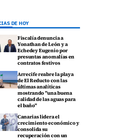
CIAS DE HOY
Fiscalía denuncia a
Yonathan de León y a
Echedey Eugenio por
presuntas anomalías en
contratos festivos
Arrecife reabre la playa
de El Reducto con las
últimas analíticas
mostrando "una buena
calidad de las aguas para
el baño"
Canarias lidera el
crecimiento económico y
consolida su
recuperación con un