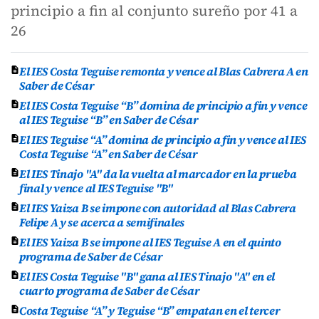
principio a fin al conjunto sureño por 41 a
26
El IES Costa Teguise remonta y vence al Blas Cabrera A en
Saber de César
El IES Costa Teguise “B” domina de principio a fin y vence
al IES Teguise “B” en Saber de César
El IES Teguise “A” domina de principio a fin y vence al IES
Costa Teguise “A” en Saber de César
El IES Tinajo "A" da la vuelta al marcador en la prueba
final y vence al IES Teguise "B"
El IES Yaiza B se impone con autoridad al Blas Cabrera
Felipe A y se acerca a semifinales
El IES Yaiza B se impone al IES Teguise A en el quinto
programa de Saber de César
El IES Costa Teguise "B" gana al IES Tinajo "A" en el
cuarto programa de Saber de César
Costa Teguise “A” y Teguise “B” empatan en el tercer