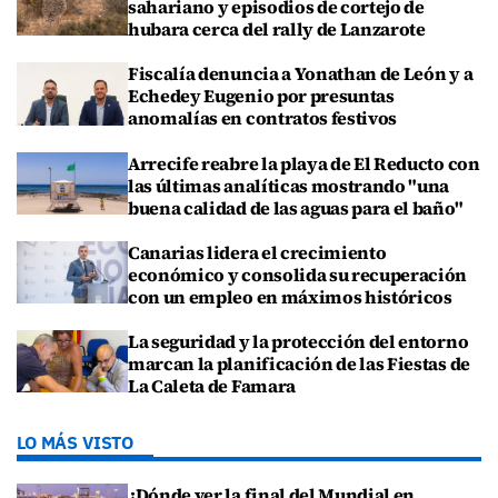
sahariano y episodios de cortejo de
hubara cerca del rally de Lanzarote
Fiscalía denuncia a Yonathan de León y a
Echedey Eugenio por presuntas
anomalías en contratos festivos
Arrecife reabre la playa de El Reducto con
las últimas analíticas mostrando "una
buena calidad de las aguas para el baño"
Canarias lidera el crecimiento
económico y consolida su recuperación
con un empleo en máximos históricos
La seguridad y la protección del entorno
marcan la planificación de las Fiestas de
La Caleta de Famara
LO MÁS VISTO
¿Dónde ver la final del Mundial en