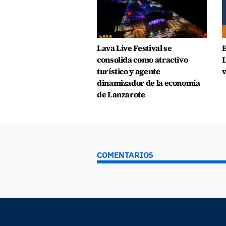
Lava Live Festival se
E
consolida como atractivo
L
turístico y agente
v
dinamizador de la economía
de Lanzarote
COMENTARIOS