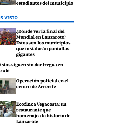
estudiantes del municipio
S VISTO
¿Dónde ver la final del
Mundial en Lanzarote?
Estos son los municipios
que instalarán pantallas
gigantes
isios siguen sin dar tregua en
rote
Operación policial en el
centro de Arrecife
Ecofinca Vegacosta: un
restaurante que
homenajea la historia de
Lanzarote