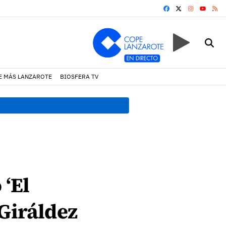
FACEBOOK
X
INSTAGRA
RS
YOUTUB
E MÁS LANZAROTE
BIOSFERA TV
19:07 h.
Un incendio locali
 ‘El
 Giráldez