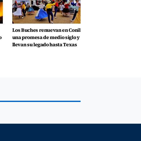
Los Buches renuevan en Conil
o
una promesa de medio siglo y
llevan su legado hasta Texas