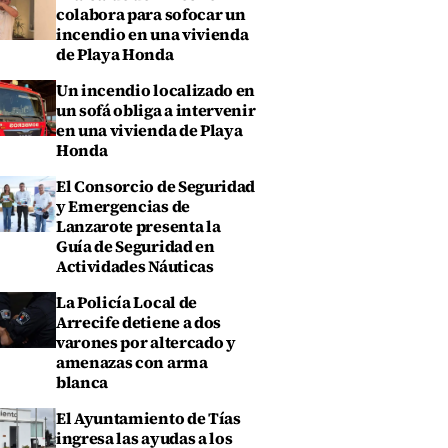
colabora para sofocar un
incendio en una vivienda
de Playa Honda
Un incendio localizado en
un sofá obliga a intervenir
en una vivienda de Playa
Honda
El Consorcio de Seguridad
y Emergencias de
Lanzarote presenta la
Guía de Seguridad en
Actividades Náuticas
La Policía Local de
Arrecife detiene a dos
varones por altercado y
amenazas con arma
blanca
El Ayuntamiento de Tías
ingresa las ayudas a los