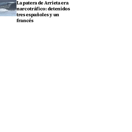
La patera de Arrieta era
narcotráfico: detenidos
tres españoles y un
francés