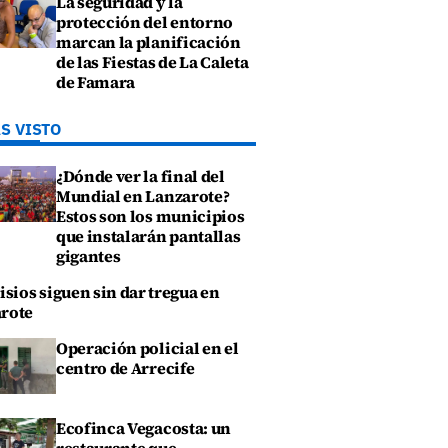
La seguridad y la
protección del entorno
marcan la planificación
de las Fiestas de La Caleta
de Famara
S VISTO
¿Dónde ver la final del
Mundial en Lanzarote?
Estos son los municipios
que instalarán pantallas
gigantes
isios siguen sin dar tregua en
rote
Operación policial en el
centro de Arrecife
Ecofinca Vegacosta: un