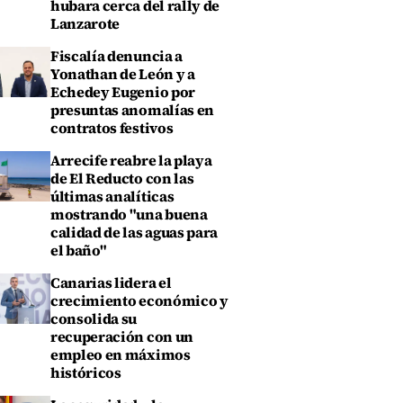
hubara cerca del rally de
Lanzarote
Fiscalía denuncia a
Yonathan de León y a
Echedey Eugenio por
presuntas anomalías en
contratos festivos
Arrecife reabre la playa
de El Reducto con las
últimas analíticas
mostrando "una buena
calidad de las aguas para
el baño"
Canarias lidera el
crecimiento económico y
consolida su
recuperación con un
empleo en máximos
históricos