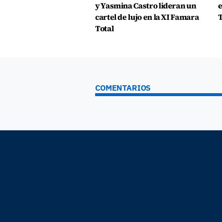
y Yasmina Castro lideran un
e
cartel de lujo en la XI Famara
T
Total
COMENTARIOS