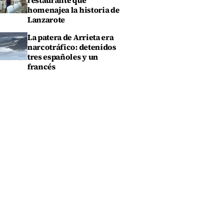
restaurante que
homenajea la historia de
Lanzarote
La patera de Arrieta era
narcotráfico: detenidos
tres españoles y un
francés