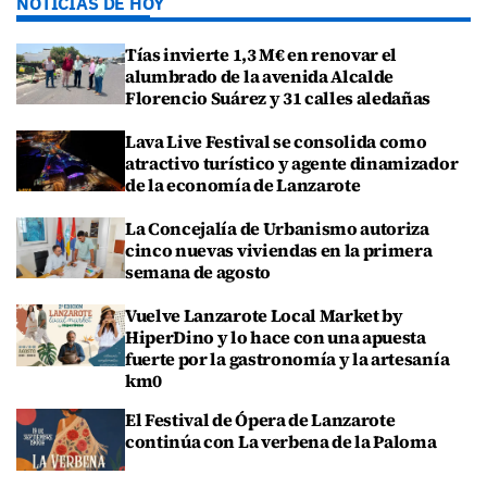
NOTICIAS DE HOY
Tías invierte 1,3 M€ en renovar el
alumbrado de la avenida Alcalde
Florencio Suárez y 31 calles aledañas
Lava Live Festival se consolida como
atractivo turístico y agente dinamizador
de la economía de Lanzarote
La Concejalía de Urbanismo autoriza
cinco nuevas viviendas en la primera
semana de agosto
Vuelve Lanzarote Local Market by
HiperDino y lo hace con una apuesta
fuerte por la gastronomía y la artesanía
km0
El Festival de Ópera de Lanzarote
continúa con La verbena de la Paloma