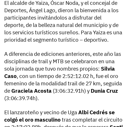
El alcalde de Yaiza, Óscar Noda, y el concejal de
Deportes, Ángel Lago, dieron la bienvenida a los
participantes invitándolos a disfrutar del
deporte, de la belleza natural del municipio y de
los servicios turísticos sureños. Para Yaiza es una
prioridad el segmento turístico – deportivo.
A diferencia de ediciones anteriores, este año las
disciplinas de trail y MTB se celebraron en una
sola jornada que tuvo nombres propios:
Silvia
Caso
, con un tiempo de 2:52:12.02 h, fue el oro
femenino de la modalidad trail de 27 km, seguida
de
Graciela Acosta
(3:06:32.91h) y
Dunia Cruz
(3:06:39.74h).
El lanzaroteño y vecino de Uga
Albi Cedrés se
colgó el oro masculino
tras completar el circuito
en 2:17:02.88h, después de que le esperara
Santi