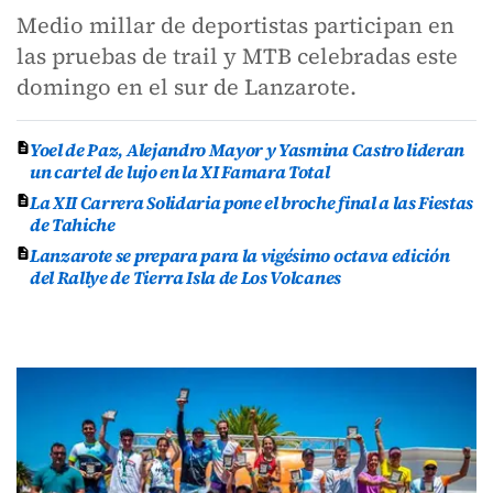
Medio millar de deportistas participan en
las pruebas de trail y MTB celebradas este
domingo en el sur de Lanzarote.
Yoel de Paz, Alejandro Mayor y Yasmina Castro lideran
un cartel de lujo en la XI Famara Total
La XII Carrera Solidaria pone el broche final a las Fiestas
de Tahiche
Lanzarote se prepara para la vigésimo octava edición
del Rallye de Tierra Isla de Los Volcanes