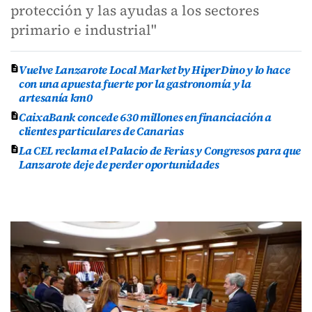
protección y las ayudas a los sectores
primario e industrial"
Vuelve Lanzarote Local Market by HiperDino y lo hace
con una apuesta fuerte por la gastronomía y la
artesanía km0
CaixaBank concede 630 millones en financiación a
clientes particulares de Canarias
La CEL reclama el Palacio de Ferias y Congresos para que
Lanzarote deje de perder oportunidades