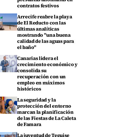
contratos festivos
Arrecife reabre la playa
de El Reducto con las
últimas analíticas
mostrando "una buena
calidad de las aguas para
el baño"
Canarias lidera el
crecimiento económico y
consolida su
recuperación con un
empleo en máximos
históricos
La seguridad y la
protección del entorno
marcan la planificación
de las Fiestas de La Caleta
de Famara
La juventud de Teguise