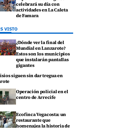
celebrará su día con
actividades en La Caleta
de Famara
S VISTO
¿Dónde ver la final del
Mundial en Lanzarote?
Estos son los municipios
que instalarán pantallas
gigantes
isios siguen sin dar tregua en
rote
Operación policial en el
centro de Arrecife
Ecofinca Vegacosta: un
restaurante que
homenajea la historia de