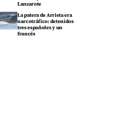
Lanzarote
La patera de Arrieta era
narcotráfico: detenidos
tres españoles y un
francés