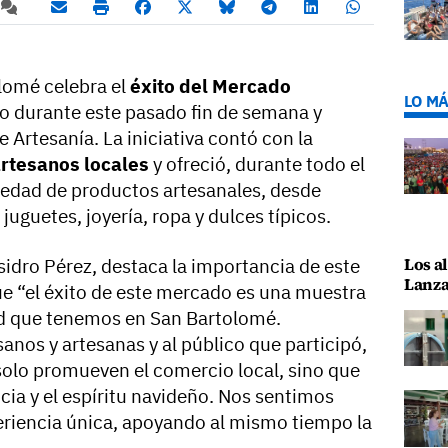
lomé celebra el
éxito del Mercado
LO MÁ
o durante este pasado fin de semana y
 Artesanía. La iniciativa contó con la
rtesanos locales
y ofreció, durante todo el
iedad de productos artesanales, desde
uguetes, joyería, ropa y dulces típicos.
Los al
sidro Pérez, destaca la importancia de este
Lanza
que “el éxito de este mercado es una muestra
dad que tenemos en San Bartolomé.
anos y artesanas y al público que participó,
olo promueven el comercio local, sino que
ia y el espíritu navideño. Nos sentimos
eriencia única, apoyando al mismo tiempo la