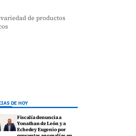
y variedad de productos
cos
CIAS DE HOY
Fiscalía denuncia a
Yonathan de León y a
Echedey Eugenio por
presuntas anomalías en