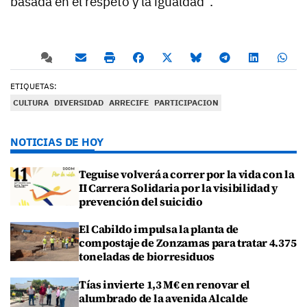
basada en el respeto y la igualdad”.
ETIQUETAS:
CULTURA
DIVERSIDAD
ARRECIFE
PARTICIPACION
NOTICIAS DE HOY
Teguise volverá a correr por la vida con la
II Carrera Solidaria por la visibilidad y
prevención del suicidio
El Cabildo impulsa la planta de
compostaje de Zonzamas para tratar 4.375
toneladas de biorresiduos
Tías invierte 1,3 M€ en renovar el
alumbrado de la avenida Alcalde