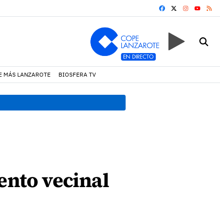
FACEBOOK
X
INSTAGRA
RS
YOUTUB
E MÁS LANZAROTE
BIOSFERA TV
19:07 h.
Un incendio locali
ento vecinal