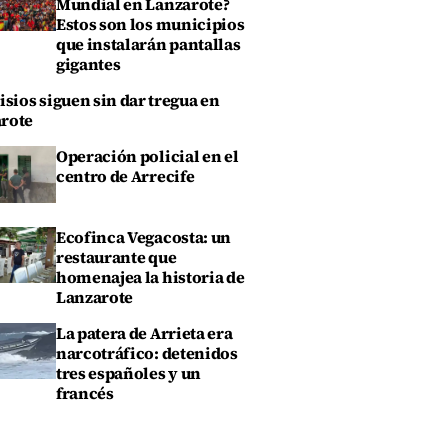
Mundial en Lanzarote?
Estos son los municipios
que instalarán pantallas
gigantes
isios siguen sin dar tregua en
rote
Operación policial en el
centro de Arrecife
Ecofinca Vegacosta: un
restaurante que
homenajea la historia de
Lanzarote
La patera de Arrieta era
narcotráfico: detenidos
tres españoles y un
francés