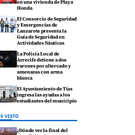
en una vivienda de Playa
Honda
El Consorcio de Seguridad
y Emergencias de
Lanzarote presenta la
Guía de Seguridad en
Actividades Náuticas
La Policía Local de
Arrecife detiene a dos
varones por altercado y
amenazas con arma
blanca
El Ayuntamiento de Tías
ingresa las ayudas a los
estudiantes del municipio
S VISTO
¿Dónde ver la final del