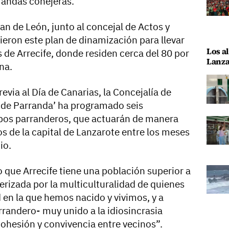
randas conejeras.
han de León, junto al concejal de Actos y
eron este plan de dinamización para llevar
Los al
ios de Arrecife, donde residen cerca del 80 por
Lanza
na.
via al Día de Canarias, la Concejalía de
s de Parranda’ ha programado seis
pos parranderos, que actuarán de manera
os de la capital de Lanzarote entre los meses
io.
 que Arrecife tiene una población superior a
erizada por la multiculturalidad de quienes
en la que hemos nacido y vivimos, y a
rrandero- muy unido a la idiosincrasia
cohesión y convivencia entre vecinos”.