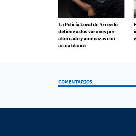
La Policía Local de Arrecife
E
detiene a dos varones por
i
altercado y amenazas con
e
arma blanca
COMENTARIOS