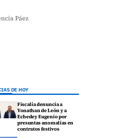
encia Páez
CIAS DE HOY
Fiscalía denuncia a
Yonathan de León y a
Echedey Eugenio por
presuntas anomalías en
contratos festivos