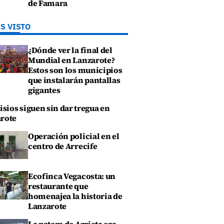
de Famara
S VISTO
¿Dónde ver la final del
Mundial en Lanzarote?
Estos son los municipios
que instalarán pantallas
gigantes
isios siguen sin dar tregua en
rote
Operación policial en el
centro de Arrecife
Ecofinca Vegacosta: un
restaurante que
homenajea la historia de
Lanzarote