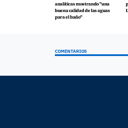
analíticas mostrando "una
p
buena calidad de las aguas
L
para el baño"
COMENTARIOS