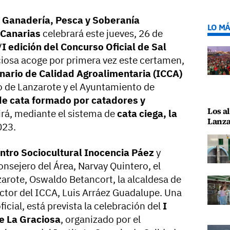
, Ganadería, Pesca y Soberanía
LO MÁ
 Canarias
celebrará este jueves, 26 de
V
I edición del Concurso Oficial de Sal
ciosa acoge por primera vez este certamen,
anario de Calidad Agroalimentaria (ICCA)
o de Lanzarote y el Ayuntamiento de
de cata formado por catadores y
Los al
irá, mediante el sistema de
cata ciega, la
Lanza
23.
ntro Sociocultural Inocencia Páez
y
onsejero del Área, Narvay Quintero, el
zarote, Oswaldo Betancort, la alcaldesa de
rector del ICCA, Luis Arráez Guadalupe. Una
icial, está prevista la celebración del
I
e La Graciosa
, organizado por el