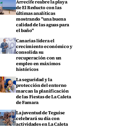
Arrecife reabre la playa
de El Reducto con las
últimas analíticas
mostrando "una buena
calidad de las aguas para
el baño"
Canarias lidera el
crecimiento económico y
consolida su
recuperación con un
empleo en máximos
históricos
La seguridad y la
protección del entorno
marcan la planificación
de las Fiestas de La Caleta
de Famara
La juventud de Teguise
celebrará su día con
actividades en La Caleta