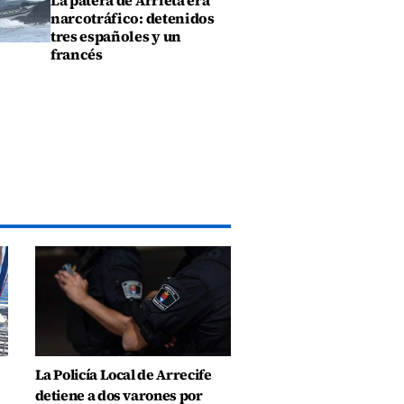
La patera de Arrieta era
narcotráfico: detenidos
tres españoles y un
francés
La Policía Local de Arrecife
detiene a dos varones por