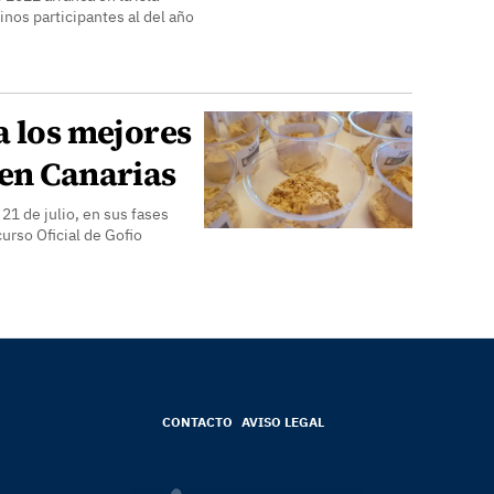
os participantes al del año
a los mejores
 en Canarias
 21 de julio, en sus fases
curso Oficial de Gofio
CONTACTO
AVISO LEGAL