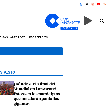
FACEBOOK
X
INSTAGRA
RS
YOUTUB
E MÁS LANZAROTE
BIOSFERA TV
08:44 h.
El Cabildo impulsa
S VISTO
¿Dónde ver la final del
Mundial en Lanzarote?
Estos son los municipios
que instalarán pantallas
gigantes