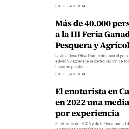
BIOSFERA DIGITAL
Más de 40.000 per
a la III Feria Gana
Pesquera y Agríco
La alcaldesa Oliva Duque destaca el gran
edición y agradece la participación de to
hicieron posible
BIOSFERA DIGITAL
El enoturista en C
en 2022 una media
por experiencia
El informe del ICCA y de la Universidad 