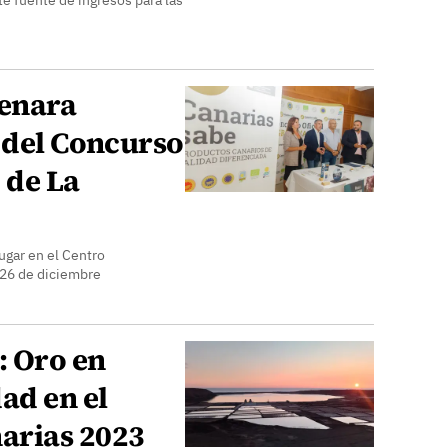
te fuente de ingresos para las
enara
 del Concurso
 de La
ugar en el Centro
 26 de diciembre
: Oro en
ad en el
arias 2023