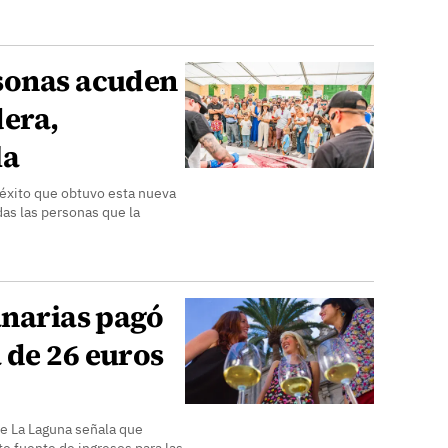
sonas acuden
dera,
la
 éxito que obtuvo esta nueva
das las personas que la
anarias pagó
 de 26 euros
de La Laguna señala que