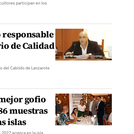
cultores participan en los
o responsable
rio de Calidad
o del Cabildo de Lanzarote
 mejor gofio
 86 muestras
s islas
 2022 arranca en la isla