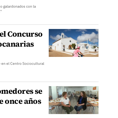
o galardonados con la
l"
 el Concurso
ocanarias
 en el Centro Sociocultural
omedores se
e once años