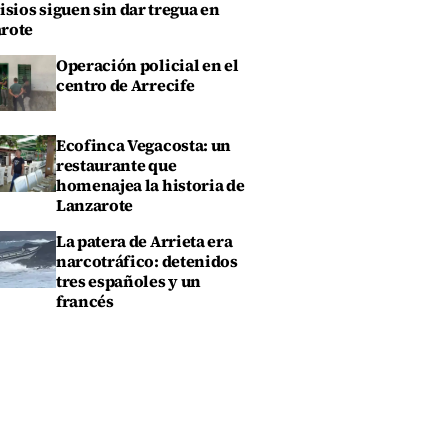
isios siguen sin dar tregua en
rote
Operación policial en el
centro de Arrecife
Ecofinca Vegacosta: un
restaurante que
homenajea la historia de
Lanzarote
La patera de Arrieta era
narcotráfico: detenidos
tres españoles y un
francés