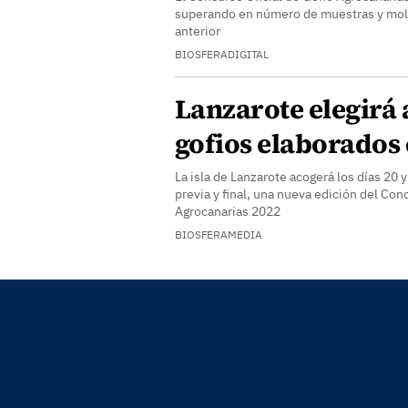
superando en número de muestras y molin
anterior
BIOSFERADIGITAL
Lanzarote elegirá 
gofios elaborados
La isla de Lanzarote acogerá los días 20 y
previa y final, una nueva edición del Con
Agrocanarias 2022
BIOSFERAMEDIA