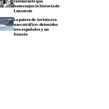
restaurante que
homenajea la historia de
Lanzarote
La patera de Arrieta era
narcotráfico: detenidos
tres españoles y un
francés