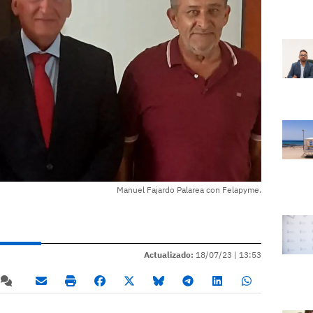
Manuel Fajardo Palarea con Felapyme.
Actualizado:
18/07/23 |
13:53