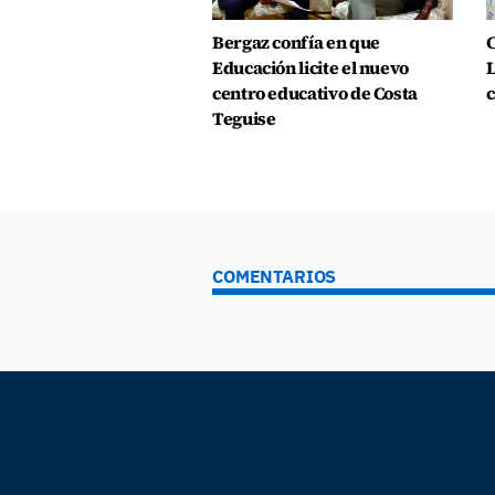
Bergaz confía en que
C
Educación licite el nuevo
L
centro educativo de Costa
c
Teguise
COMENTARIOS