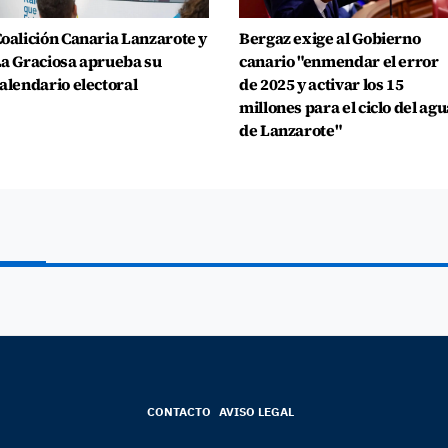
oalición Canaria Lanzarote y
Bergaz exige al Gobierno
a Graciosa aprueba su
canario "enmendar el error
alendario electoral
de 2025 y activar los 15
millones para el ciclo del agu
de Lanzarote"
CONTACTO
AVISO LEGAL