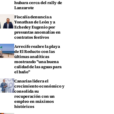
hubara cerca del rally de
Lanzarote
Fiscalía denuncia a
Yonathan de León y a
Echedey Eugenio por
presuntas anomalías en
contratos festivos
Arrecife reabre la playa
de El Reducto con las
últimas analíticas
mostrando "una buena
calidad de las aguas para
el baño"
Canarias lidera el
crecimiento económico y
consolida su
recuperación con un
empleo en máximos
históricos