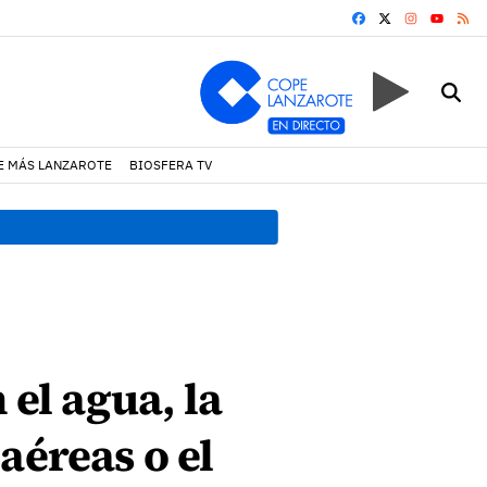
FACEBOOK
X
INSTAGRA
RS
YOUTUB
E MÁS LANZAROTE
BIOSFERA TV
18:45 h.
Fiscalía denuncia 
el agua, la
aéreas o el