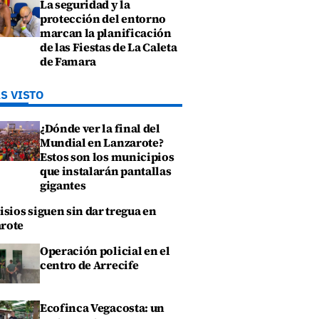
La seguridad y la
protección del entorno
marcan la planificación
de las Fiestas de La Caleta
de Famara
S VISTO
¿Dónde ver la final del
Mundial en Lanzarote?
Estos son los municipios
que instalarán pantallas
gigantes
isios siguen sin dar tregua en
rote
Operación policial en el
centro de Arrecife
Ecofinca Vegacosta: un