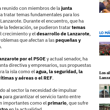
a reunido con miembros de la
junta
a tratar temas fundamentales para los
 Lanzarote. Durante el encuentro, que ha
de la federación, se pudieron tratar
temas
LO MÁ
l crecimiento y el
desarrollo de Lanzarote
,
problemas que afectan a las
pequeñas y
a.
anzarote por el PSOE
y actual senador, ha
unta directiva y empresarios, sus propuestas
a la isla como el
agua, la seguridad, la
Los al
ítimas y aéreas o el REF
.
Lanza
ado al sector la necesidad de impulsar
a
para garantizar el servicio tanto entre
an importantes como el
primario
, que sufre
stro
en la actualidad.