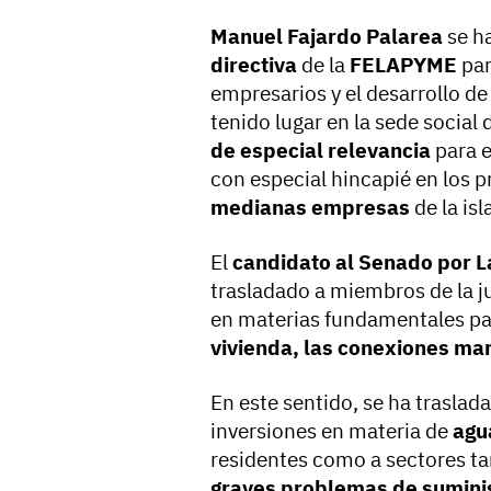
Manuel Fajardo Palarea
se h
directiva
de la
FELAPYME
par
empresarios y el desarrollo de
tenido lugar en la sede social 
de especial relevancia
para e
con especial hincapié en los 
medianas empresas
de la isl
El
candidato al Senado por L
trasladado a miembros de la j
en materias fundamentales par
vivienda, las conexiones mar
En este sentido, se ha traslad
inversiones en materia de
agu
residentes como a sectores t
graves problemas de sumini