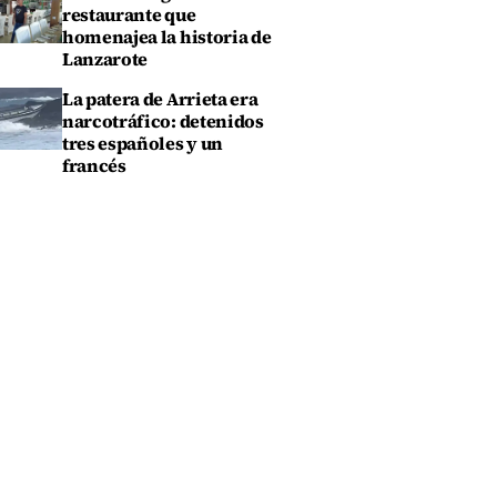
restaurante que
homenajea la historia de
Lanzarote
La patera de Arrieta era
narcotráfico: detenidos
tres españoles y un
francés