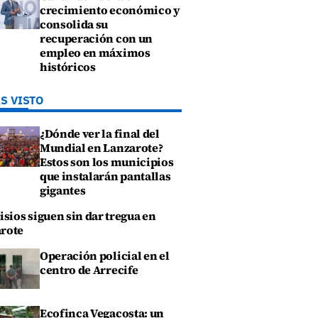
crecimiento económico y
consolida su
recuperación con un
empleo en máximos
históricos
S VISTO
¿Dónde ver la final del
Mundial en Lanzarote?
Estos son los municipios
que instalarán pantallas
gigantes
isios siguen sin dar tregua en
rote
Operación policial en el
centro de Arrecife
Ecofinca Vegacosta: un