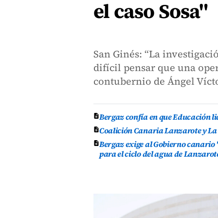
el caso Sosa"
San Ginés: “La investigaci
difícil pensar que una oper
contubernio de Ángel Víct
Bergaz confía en que Educación lic
Coalición Canaria Lanzarote y La
Bergaz exige al Gobierno canario 
para el ciclo del agua de Lanzarot