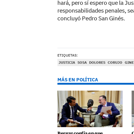
hará, pero sí espero que la Just
responsabilidades penales, s
concluyó Pedro San Ginés.
ETIQUETAS:
JUSTICIA
SOSA
DOLORES
CORUJO
GINE
MÁS EN POLÍTICA
Bergaz confía en que
C