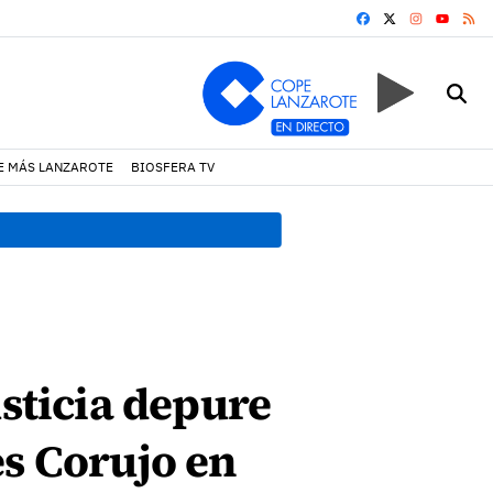
FACEBOOK
X
INSTAGRA
RS
YOUTUB
E MÁS LANZAROTE
BIOSFERA TV
08:49 h.
Avistados pollos j
usticia depure
es Corujo en