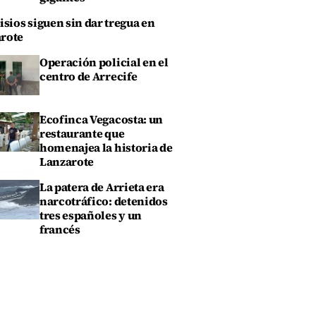
isios siguen sin dar tregua en
rote
Operación policial en el
centro de Arrecife
Ecofinca Vegacosta: un
restaurante que
homenajea la historia de
Lanzarote
La patera de Arrieta era
narcotráfico: detenidos
tres españoles y un
francés