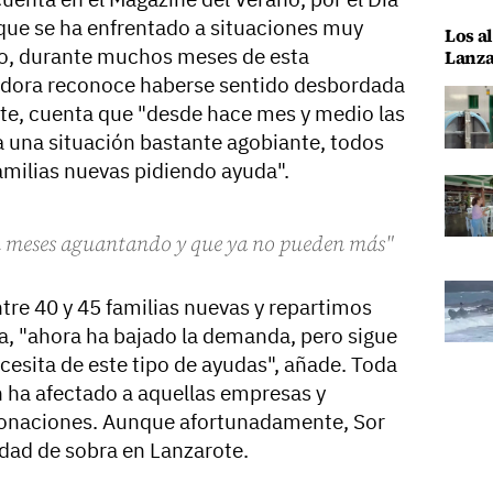
 que se ha enfrentado a situaciones muy
Los al
to, durante muchos meses de esta
Lanza
adora reconoce haberse sentido desbordada
e, cuenta que "desde hace mes y medio las
 una situación bastante agobiante, todos
familias nuevas pidiendo ayuda".
an meses aguantando y que ya no pueden más"
e 40 y 45 familias nuevas y repartimos
ta, "ahora ha bajado la demanda, pero sigue
sita de este tipo de ayudas", añade. Toda
 ha afectado a aquellas empresas y
 donaciones. Aunque afortunadamente, Sor
dad de sobra en Lanzarote.