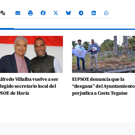
lfredo Villalba vuelve a ser
El PSOE denuncia que la
legido secretario local del
“desgana” del Ayuntamiento
SOE de Haría
perjudica a Costa Teguise