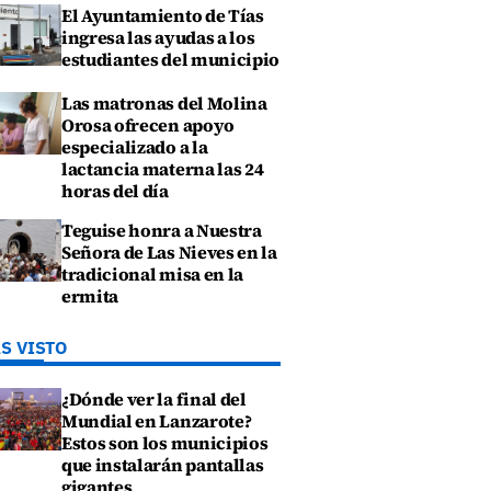
El Ayuntamiento de Tías
ingresa las ayudas a los
estudiantes del municipio
Las matronas del Molina
Orosa ofrecen apoyo
especializado a la
lactancia materna las 24
horas del día
Teguise honra a Nuestra
Señora de Las Nieves en la
tradicional misa en la
ermita
S VISTO
¿Dónde ver la final del
Mundial en Lanzarote?
Estos son los municipios
que instalarán pantallas
gigantes