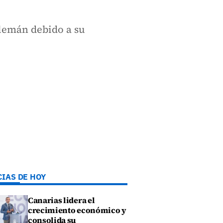
alemán debido a su
CIAS DE HOY
Canarias lidera el
crecimiento económico y
consolida su