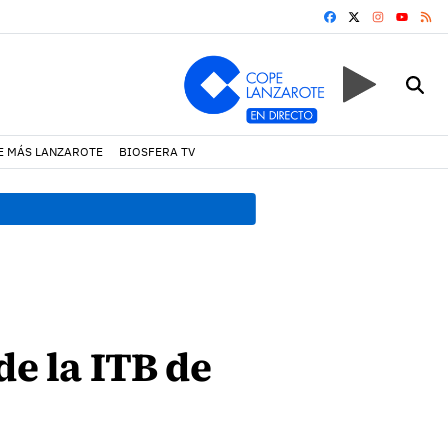
FACEBOOK
X
INSTAGRA
RS
YOUTUB
E MÁS LANZAROTE
BIOSFERA TV
12:34 h.
La seguridad y la 
de la ITB de