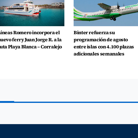
íneas Romero incorpora el
Binter refuerza su
uevo ferry Juan Jorge R. a la
programación de agosto
uta Playa Blanca – Corralejo
entre islas con 4.100 plazas
adicionales semanales