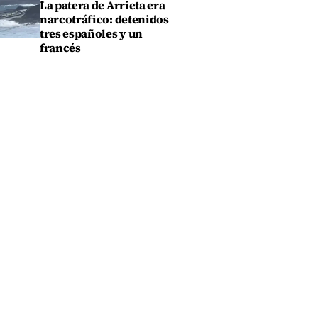
La patera de Arrieta era
narcotráfico: detenidos
tres españoles y un
francés