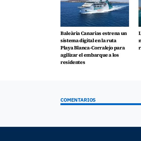
Baleària Canarias estrena un
L
sistema digital en la ruta
n
Playa Blanca-Corralejo para
r
agilizar el embarque a los
residentes
COMENTARIOS