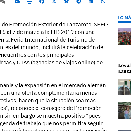
LO MÁ
d de Promoción Exterior de Lanzarote, SPEL-
l 5 al 7 de marzo a la ITB 2019 con una
n la Feria Internacional de Turismo de
ntes del mundo, incluirá la celebración de
encuentros con los principales
eas y OTAs (agencias de viajes online) de
Los al
Lanza
rmania y la expansión en el mercado alemán
s “con una oferta complementaria menos
resivos, hacen que la situación sea más
res”, reconoce el consejero de Promoción
ien sin embargo se muestra positivo “pues
enda de trabajo que nos permitirá seguir
tria turística alemana y reforzar la posición