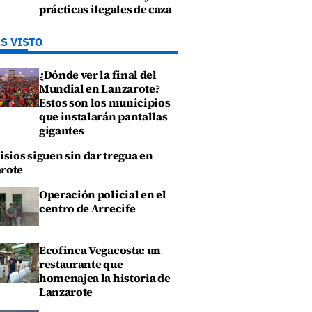
prácticas ilegales de caza
S VISTO
¿Dónde ver la final del
Mundial en Lanzarote?
Estos son los municipios
que instalarán pantallas
gigantes
isios siguen sin dar tregua en
rote
Operación policial en el
centro de Arrecife
Ecofinca Vegacosta: un
restaurante que
homenajea la historia de
Lanzarote