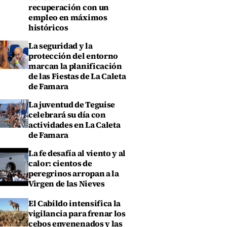
recuperación con un
empleo en máximos
históricos
La seguridad y la
protección del entorno
marcan la planificación
de las Fiestas de La Caleta
de Famara
La juventud de Teguise
celebrará su día con
actividades en La Caleta
de Famara
La fe desafía al viento y al
calor: cientos de
peregrinos arropan a la
Virgen de las Nieves
El Cabildo intensifica la
vigilancia para frenar los
cebos envenenados y las