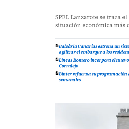
SPEL Lanzarote se traza el
situación económica más 
Baleària Canarias estrena un sist
agilizar el embarque a los residen
Líneas Romero incorpora el nuevo 
Corralejo
Binter refuerza su programación d
semanales