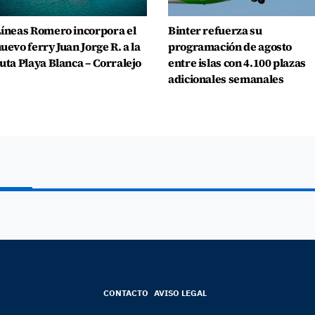
íneas Romero incorpora el
Binter refuerza su
uevo ferry Juan Jorge R. a la
programación de agosto
uta Playa Blanca – Corralejo
entre islas con 4.100 plazas
adicionales semanales
CONTACTO
AVISO LEGAL