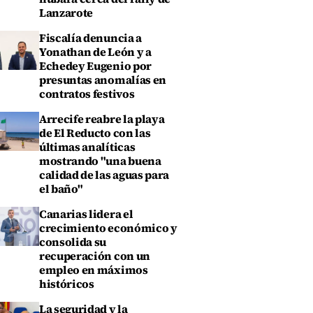
Lanzarote
Fiscalía denuncia a
Yonathan de León y a
Echedey Eugenio por
presuntas anomalías en
contratos festivos
Arrecife reabre la playa
de El Reducto con las
últimas analíticas
mostrando "una buena
calidad de las aguas para
el baño"
Canarias lidera el
crecimiento económico y
consolida su
recuperación con un
empleo en máximos
históricos
La seguridad y la