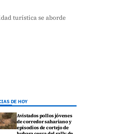
dad turística se aborde
CIAS DE HOY
Avistados pollos jóvenes
de corredor sahariano y
episodios de cortejo de
hubara cerca del rally de