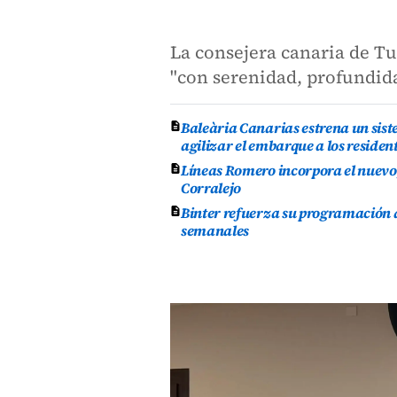
La consejera canaria de Tu
"con serenidad, profundid
Baleària Canarias estrena un sist
agilizar el embarque a los residen
Líneas Romero incorpora el nuevo 
Corralejo
Binter refuerza su programación d
semanales