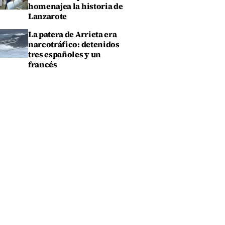
homenajea la historia de
Lanzarote
La patera de Arrieta era
narcotráfico: detenidos
tres españoles y un
francés