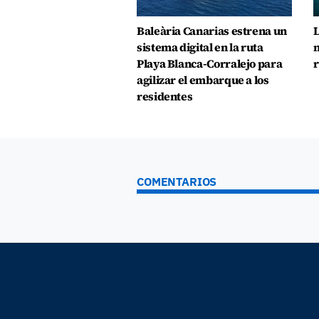
Baleària Canarias estrena un
L
sistema digital en la ruta
n
Playa Blanca-Corralejo para
r
agilizar el embarque a los
residentes
COMENTARIOS