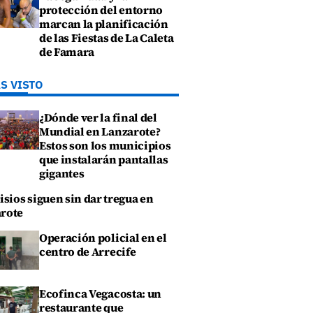
protección del entorno
marcan la planificación
de las Fiestas de La Caleta
de Famara
S VISTO
¿Dónde ver la final del
Mundial en Lanzarote?
Estos son los municipios
que instalarán pantallas
gigantes
isios siguen sin dar tregua en
rote
Operación policial en el
centro de Arrecife
Ecofinca Vegacosta: un
restaurante que