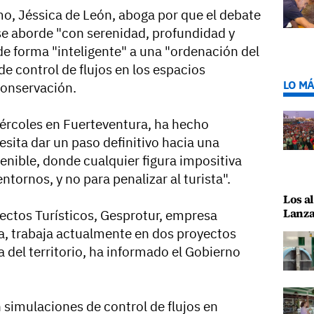
mo, Jéssica de León, aboga por que el debate
 se aborde "con serenidad, profundidad y
 de forma "inteligente" a una "ordenación del
e control de flujos en los espacios
LO MÁ
conservación.
ércoles en Fuerteventura, ha hecho
sita dar un paso definitivo hacia una
enible, donde cualquier figura impositiva
ntornos, y no para penalizar al turista".
Los al
Lanza
ectos Turísticos, Gesprotur, empresa
ía, trabaja actualmente en dos proyectos
ca del territorio, ha informado el Gobierno
n simulaciones de control de flujos en