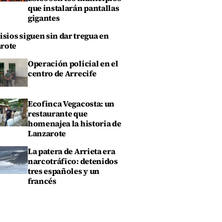
que instalarán pantallas
gigantes
isios siguen sin dar tregua en
rote
Operación policial en el
centro de Arrecife
Ecofinca Vegacosta: un
restaurante que
homenajea la historia de
Lanzarote
La patera de Arrieta era
narcotráfico: detenidos
tres españoles y un
francés