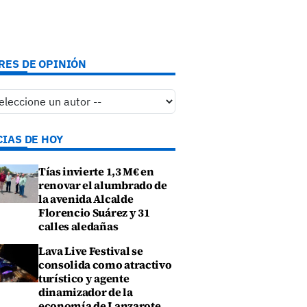
RES DE OPINIÓN
CIAS DE HOY
Tías invierte 1,3 M€ en
renovar el alumbrado de
la avenida Alcalde
Florencio Suárez y 31
calles aledañas
Lava Live Festival se
consolida como atractivo
turístico y agente
dinamizador de la
economía de Lanzarote