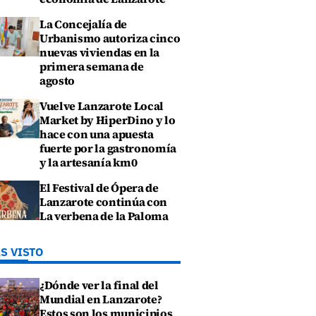
La Concejalía de
Urbanismo autoriza cinco
nuevas viviendas en la
primera semana de
agosto
Vuelve Lanzarote Local
Market by HiperDino y lo
hace con una apuesta
fuerte por la gastronomía
y la artesanía km0
El Festival de Ópera de
Lanzarote continúa con
La verbena de la Paloma
S VISTO
¿Dónde ver la final del
Mundial en Lanzarote?
Estos son los municipios