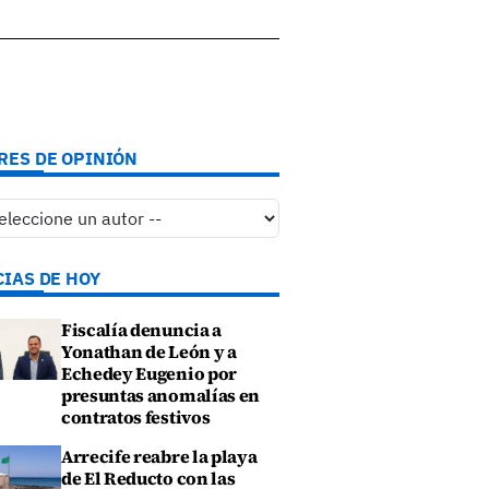
RES DE OPINIÓN
CIAS DE HOY
Fiscalía denuncia a
Yonathan de León y a
Echedey Eugenio por
presuntas anomalías en
contratos festivos
Arrecife reabre la playa
de El Reducto con las