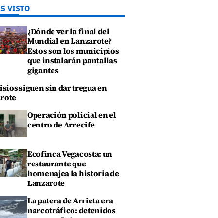
S VISTO
¿Dónde ver la final del
Mundial en Lanzarote?
Estos son los municipios
que instalarán pantallas
gigantes
isios siguen sin dar tregua en
rote
Operación policial en el
centro de Arrecife
Ecofinca Vegacosta: un
restaurante que
homenajea la historia de
Lanzarote
La patera de Arrieta era
narcotráfico: detenidos