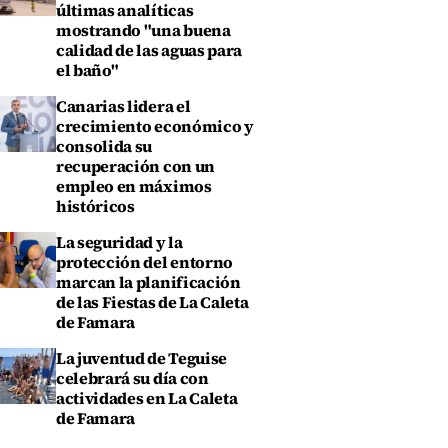
últimas analíticas
mostrando "una buena
calidad de las aguas para
el baño"
Canarias lidera el
crecimiento económico y
consolida su
recuperación con un
empleo en máximos
históricos
La seguridad y la
protección del entorno
marcan la planificación
de las Fiestas de La Caleta
de Famara
La juventud de Teguise
celebrará su día con
actividades en La Caleta
de Famara