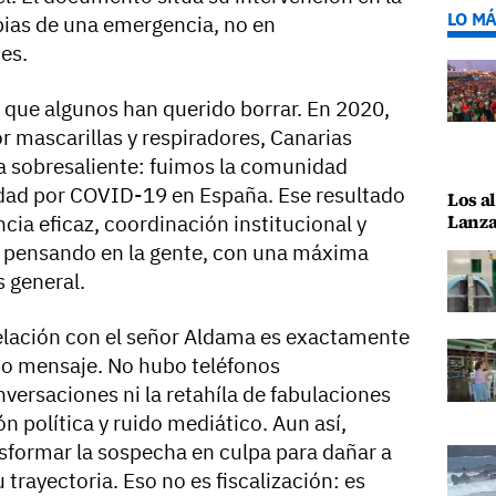
LO MÁ
pias de una emergencia, no en
es.
 que algunos han querido borrar. En 2020,
 mascarillas y respiradores, Canarias
a sobresaliente: fuimos la comunidad
ad por COVID-19 en España. Ese resultado
Los al
Lanza
ncia eficaz, coordinación institucional y
s pensando en la gente, con una máxima
s general.
elación con el señor Aldama es exactamente
ico mensaje. No hubo teléfonos
versaciones ni la retahíla de fabulaciones
n política y ruido mediático. Aun así,
sformar la sospecha en culpa para dañar a
u trayectoria. Eso no es fiscalización: es