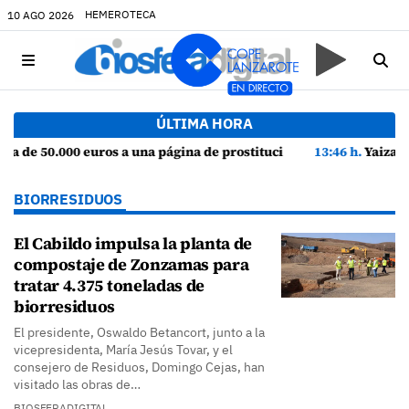
HEMEROTECA
10 AGO 2026
ÚLTIMA HORA
prostitución que operaba en Canarias
13:46 h.
Yaiza asfalta esta semana el primer tramo en obras de la Avenida P
BIORRESIDUOS
El Cabildo impulsa la planta de
compostaje de Zonzamas para
tratar 4.375 toneladas de
biorresiduos
El presidente, Oswaldo Betancort, junto a la
vicepresidenta, María Jesús Tovar, y el
consejero de Residuos, Domingo Cejas, han
visitado las obras de…
BIOSFERADIGITAL