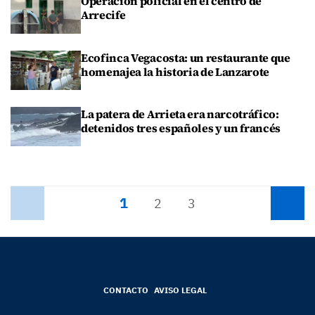
Operación policial en el centro de
Arrecife
Ecofinca Vegacosta: un restaurante que
homenajea la historia de Lanzarote
La patera de Arrieta era narcotráfico:
detenidos tres españoles y un francés
1
Anterior
2
3
Siguiente
CONTACTO
AVISO LEGAL