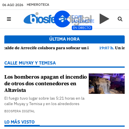
HEMEROTECA
06 AGO 2026
ÚLTIMA HORA
ra para sofocar un incendio en una vivienda de Playa Honda
19:07 h.
Un incendio localizado en un sofá o
CALLE MUYAY Y TEMISA
Los bomberos apagan el incendio
de otros dos contenedores en
Altavista
El fuego tuvo lugar sobre las 5:21 horas en la
calle Muyay y Temisa y en los alrededores
BIOSFERA DIGITAL
LO MÁS VISTO