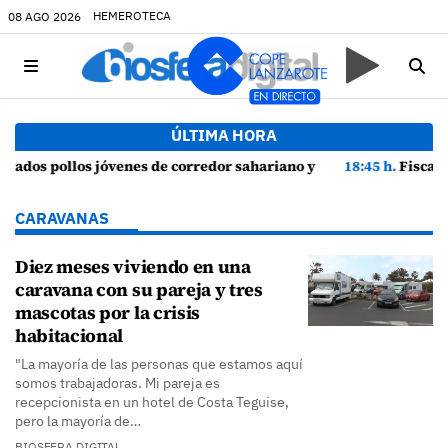
HEMEROTECA
08 AGO 2026
ÚLTIMA HORA
 episodios de cortejo de hubara cerca del rally de Lanzarote
18:45 h.
Fiscalía denuncia a Yonathan de León y a Echedey Eugeni
CARAVANAS
Diez meses viviendo en una
caravana con su pareja y tres
mascotas por la crisis
habitacional
"La mayoría de las personas que estamos aquí
somos trabajadoras. Mi pareja es
recepcionista en un hotel de Costa Teguise,
pero la mayoría de…
BIOSFERA DIGITAL