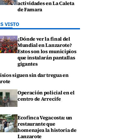
actividades en La Caleta
de Famara
S VISTO
¿Dónde ver la final del
Mundial en Lanzarote?
Estos son los municipios
que instalarán pantallas
gigantes
isios siguen sin dar tregua en
rote
Operación policial en el
centro de Arrecife
Ecofinca Vegacosta: un
restaurante que
homenajea la historia de
Lanzarote