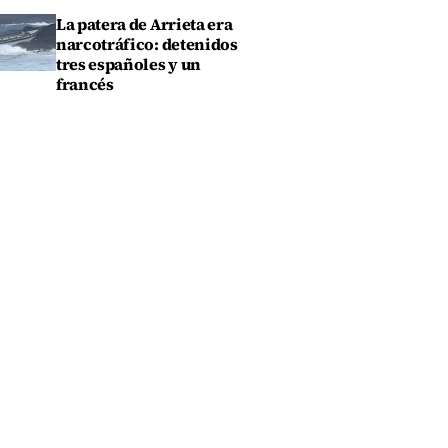
La patera de Arrieta era
narcotráfico: detenidos
tres españoles y un
francés