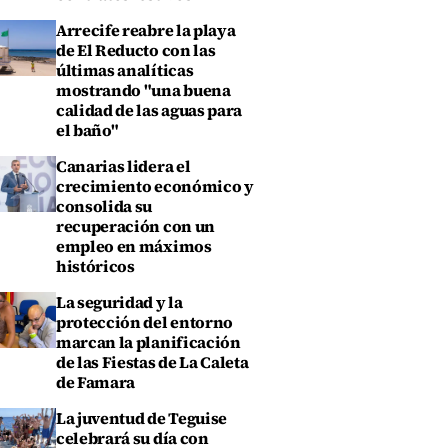
Arrecife reabre la playa
de El Reducto con las
últimas analíticas
mostrando "una buena
calidad de las aguas para
el baño"
Canarias lidera el
crecimiento económico y
consolida su
recuperación con un
empleo en máximos
históricos
La seguridad y la
protección del entorno
marcan la planificación
de las Fiestas de La Caleta
de Famara
La juventud de Teguise
celebrará su día con