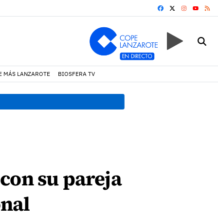
FACEBOOK
X
INSTAGRA
RS
YOUTUB
E MÁS LANZAROTE
BIOSFERA TV
17:11 h.
Arrecife reabre la p
con su pareja
onal