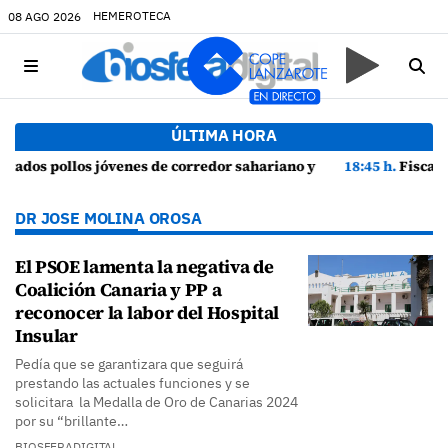
HEMEROTECA
08 AGO 2026
ÚLTIMA HORA
ios de cortejo de hubara cerca del rally de Lanzarote
18:45 h.
Fiscalía denuncia a Yonathan de León y a Echedey Eugenio por 
DR JOSE MOLINA OROSA
El PSOE lamenta la negativa de
Coalición Canaria y PP a
reconocer la labor del Hospital
Insular
Pedía que se garantizara que seguirá
prestando las actuales funciones y se
solicitara la Medalla de Oro de Canarias 2024
por su “brillante…
BIOSFERADIGITAL