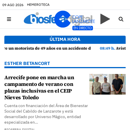
HEMEROTECA
09 AGO 2026
ÚLTIMA HORA
 en un accidente de tráfico en Haría
08:49 h.
Avistados pollos jóvenes de corredor sahariano y episodios
ESTHER BETANCORT
Arrecife pone en marcha un
campamento de verano con
plazas inclusivas en el CEIP
Nieves Toledo
Cuenta con financiación del Área de Bienestar
Social del Cabildo de Lanzarote y está
desarrollado por Universo Mágico, entidad
especializada en…
BIOSFERA DIGITAL