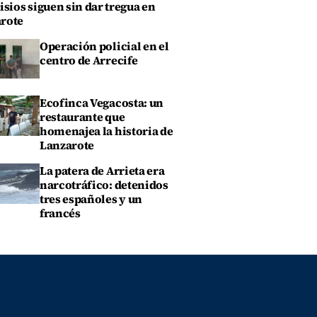
isios siguen sin dar tregua en
rote
Operación policial en el
centro de Arrecife
Ecofinca Vegacosta: un
restaurante que
homenajea la historia de
Lanzarote
La patera de Arrieta era
narcotráfico: detenidos
tres españoles y un
francés