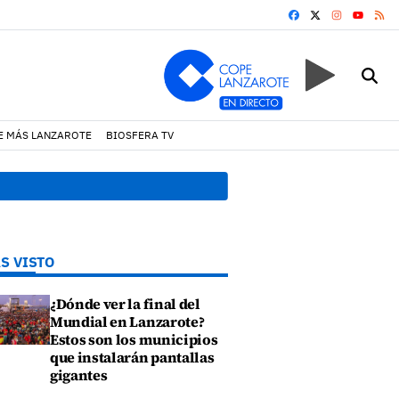
FACEBOOK
X
INSTAGRA
RS
YOUTUB
E MÁS LANZAROTE
BIOSFERA TV
ofocar un incendio en una vivienda de Playa Honda
19:07 h.
Un inc
S VISTO
¿Dónde ver la final del
Mundial en Lanzarote?
Estos son los municipios
que instalarán pantallas
gigantes