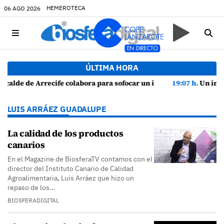
HEMEROTECA
06 AGO 2026
ÚLTIMA HORA
un incendio en una vivienda de Playa Honda
19:07 h.
Un incendio localizado en un sofá obliga a interven
LUIS ARRÁEZ GUADALUPE
La calidad de los productos
canarios
En el Magazine de BiosferaTV contamos con el
director del Instituto Canario de Calidad
Agroalimentaria, Luis Arráez que hizo un
repaso de los…
BIOSFERADIGITAL