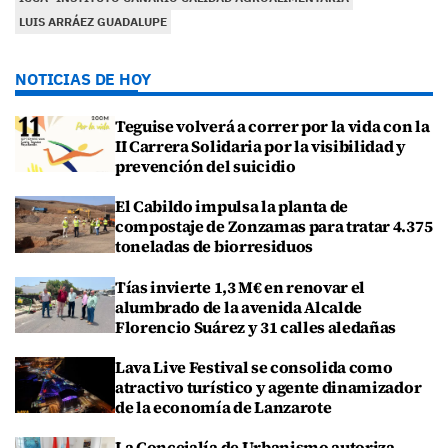
LUIS ARRÁEZ GUADALUPE
NOTICIAS DE HOY
Teguise volverá a correr por la vida con la
II Carrera Solidaria por la visibilidad y
prevención del suicidio
El Cabildo impulsa la planta de
compostaje de Zonzamas para tratar 4.375
toneladas de biorresiduos
Tías invierte 1,3 M€ en renovar el
alumbrado de la avenida Alcalde
Florencio Suárez y 31 calles aledañas
Lava Live Festival se consolida como
atractivo turístico y agente dinamizador
de la economía de Lanzarote
La Concejalía de Urbanismo autoriza