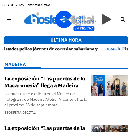
HEMEROTECA
08 AGO 2026
ÚLTIMA HORA
 episodios de cortejo de hubara cerca del rally de Lanzarote
18:45 h.
Fiscalía denuncia a Yonathan de León y a Echedey Eugeni
MADEIRA
La exposición “Las puertas de la
Macaronesia” llega a Madeira
La muestra se exhibirá en el Museo de
Fotografía de Madeira Atelier Vicente’s hasta
el próximo 28 de septiembre
BIOSFERA DIGITAL
La exposición “Las puertas de la