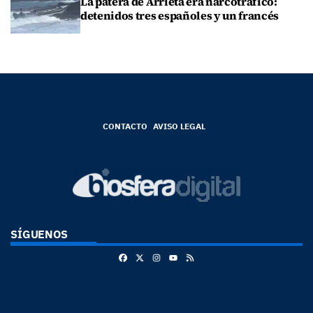
La patera de Arrieta era narcotráfico:
detenidos tres españoles y un francés
CONTACTO
AVISO LEGAL
SÍGUENOS
Facebook
X
Instagram
RSS
Youtube