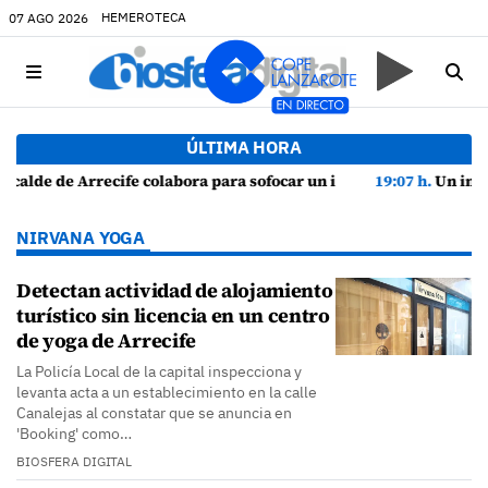
HEMEROTECA
07 AGO 2026
ÚLTIMA HORA
ocar un incendio en una vivienda de Playa Honda
19:07 h.
Un incendio localizado en un sofá obliga a int
NIRVANA YOGA
Detectan actividad de alojamiento
turístico sin licencia en un centro
de yoga de Arrecife
La Policía Local de la capital inspecciona y
levanta acta a un establecimiento en la calle
Canalejas al constatar que se anuncia en
'Booking' como…
BIOSFERA DIGITAL