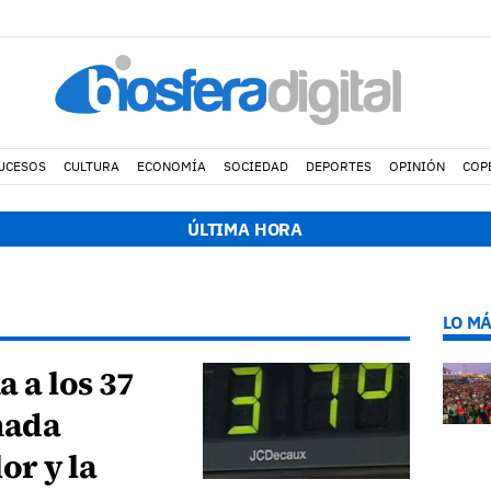
UCESOS
CULTURA
ECONOMÍA
SOCIEDAD
DEPORTES
OPINIÓN
COP
20:28 h.
El alcalde de Arrecife colabora para sofoca
ÚLTIMA HORA
LO MÁ
 a los 37
nada
or y la