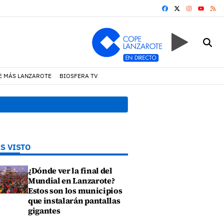
FACEBOOK
X
INSTAGRA
RS
YOUTUB
E MÁS LANZAROTE
BIOSFERA TV
r un incendio en una vivienda de Playa Honda
19:07 h.
Un incendio
S VISTO
¿Dónde ver la final del
Mundial en Lanzarote?
Estos son los municipios
que instalarán pantallas
gigantes