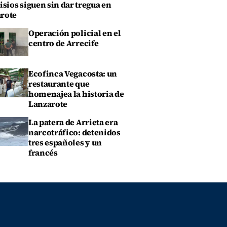
isios siguen sin dar tregua en
rote
Operación policial en el
centro de Arrecife
Ecofinca Vegacosta: un
restaurante que
homenajea la historia de
Lanzarote
La patera de Arrieta era
narcotráfico: detenidos
tres españoles y un
francés