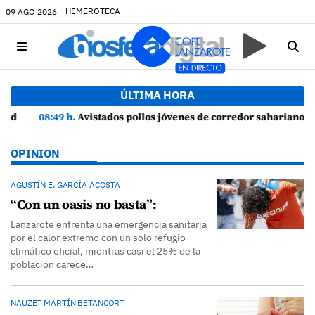
HEMEROTECA
09 AGO 2026
ÚLTIMA HORA
08:49 h.
Avistados pollos jóvenes de corredor sahariano y episodios de cortejo de hubara cerca del rally de Lanzarote
OPINION
AGUSTÍN E. GARCÍA ACOSTA
“Con un oasis no basta”:
Lanzarote enfrenta una emergencia sanitaria
por el calor extremo con un solo refugio
climático oficial, mientras casi el 25% de la
población carece…
NAUZET MARTÍN BETANCORT