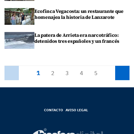
Ecofinca Vegacosta: un restaurante que
homenajea la historia de Lanzarote
La patera de Arrieta era narcotráfico:
detenidos tres españoles y un francés
1
Anterior
2
3
4
5
Siguiente
CONTACTO
AVISO LEGAL