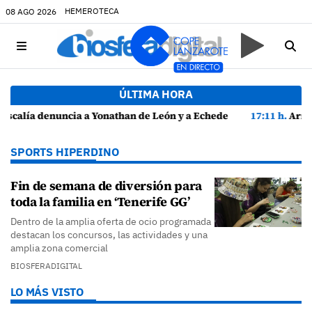
HEMEROTECA
08 AGO 2026
ÚLTIMA HORA
 de León y a Echedey Eugenio por presuntas anomalías en contratos festivos
17:11 h.
Arrecife reabre la playa de El Reducto con l
SPORTS HIPERDINO
Fin de semana de diversión para
toda la familia en ‘Tenerife GG’
Dentro de la amplia oferta de ocio programada
destacan los concursos, las actividades y una
amplia zona comercial
BIOSFERADIGITAL
LO MÁS VISTO