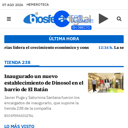
HEMEROTECA
07 AGO 2026
ÚLTIMA HORA
y consolida su recuperación con un empleo en máximos históricos
12:34 h.
La seguridad y la protección del entorno marcan l
TIENDA 238
Inaugurado un nuevo
establecimiento de Dinosol en el
barrio de El Batán
Javier Puga y Saturnina Santana fueron los
encargados de inaugurarlo, que supone la
tienda 238 de la compañía
BIOSFERADIGITAL
LO MÁS VISTO