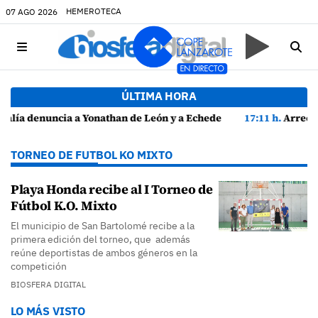
HEMEROTECA
07 AGO 2026
ÚLTIMA HORA
ey Eugenio por presuntas anomalías en contratos festivos
17:11 h.
Arrecife reabre la playa de El Reducto con las últimas analíticas
TORNEO DE FUTBOL KO MIXTO
Playa Honda recibe al I Torneo de
Fútbol K.O. Mixto
El municipio de San Bartolomé recibe a la
primera edición del torneo, que además
reúne deportistas de ambos géneros en la
competición
BIOSFERA DIGITAL
LO MÁS VISTO