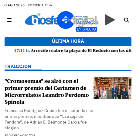
HEMEROTECA
08 AGO 2026
ÚLTIMA HORA
17:11 h.
Arrecife reabre la playa de El Reducto con las últimas analíticas mostrando "una buena calidad de las aguas para el baño"
TRADICION
"Cromosomas" se alzó con el
primer premio del Certamen de
Microrrelatos Leandro Perdomo
Spínola
Francisco Rodríguez Criado fue el autor de ese
primer premio, mientras que “Esa caja de
Pandora”, de Adrián E. Belmonte García fue
elegido…
BIOSFERADIGITAL