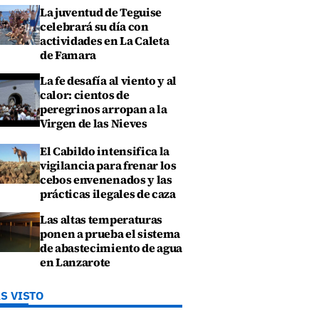
La juventud de Teguise
celebrará su día con
actividades en La Caleta
de Famara
La fe desafía al viento y al
calor: cientos de
peregrinos arropan a la
Virgen de las Nieves
El Cabildo intensifica la
vigilancia para frenar los
cebos envenenados y las
prácticas ilegales de caza
Las altas temperaturas
ponen a prueba el sistema
de abastecimiento de agua
en Lanzarote
S VISTO