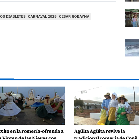
LOS DIABLETES
CARNAVAL 2025
CESAR ROBAYNA
xito en la romería-ofrenda a
Agüita Agüita revive la
a Virgen de las Nieves con
tradicional romería de Conil