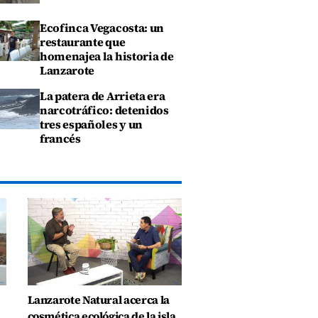
Ecofinca Vegacosta: un
restaurante que
homenajea la historia de
Lanzarote
La patera de Arrieta era
narcotráfico: detenidos
tres españoles y un
francés
Lanzarote Natural acerca la
cosmética ecológica de la isla