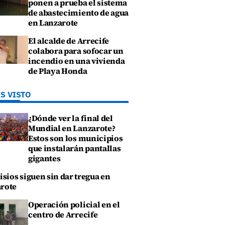
ponen a prueba el sistema
de abastecimiento de agua
en Lanzarote
El alcalde de Arrecife
colabora para sofocar un
incendio en una vivienda
de Playa Honda
S VISTO
¿Dónde ver la final del
Mundial en Lanzarote?
Estos son los municipios
que instalarán pantallas
gigantes
isios siguen sin dar tregua en
rote
Operación policial en el
centro de Arrecife