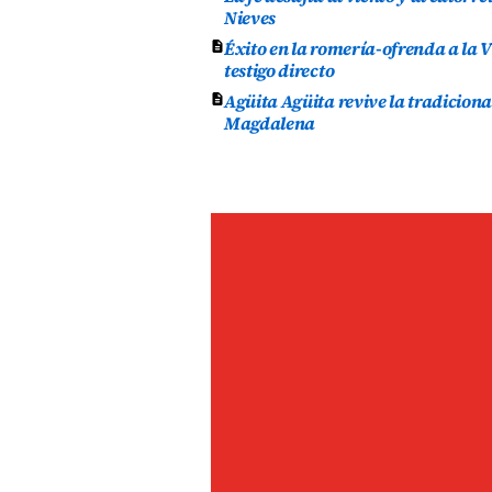
Nieves
Éxito en la romería-ofrenda a la V
testigo directo
Agüita Agüita revive la tradicion
Magdalena