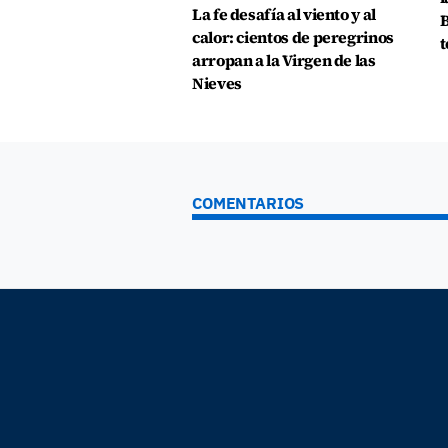
La fe desafía al viento y al
B
calor: cientos de peregrinos
t
arropan a la Virgen de las
Nieves
COMENTARIOS