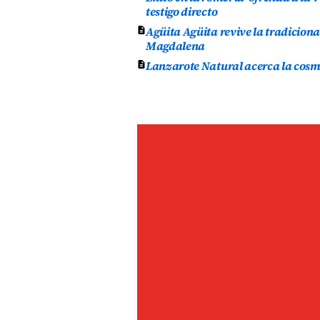
testigo directo
Agüita Agüita revive la tradicion
Magdalena
Lanzarote Natural acerca la cosmét