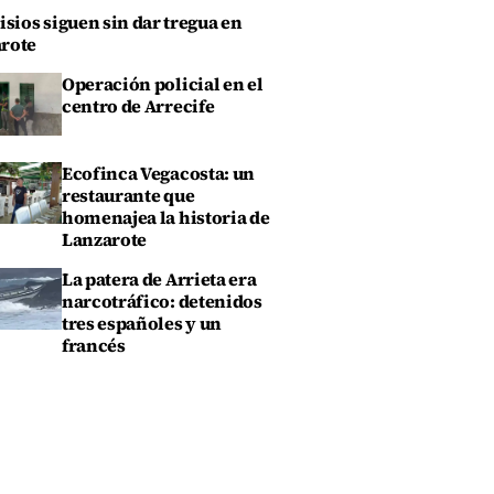
isios siguen sin dar tregua en
rote
Operación policial en el
centro de Arrecife
Ecofinca Vegacosta: un
restaurante que
homenajea la historia de
Lanzarote
La patera de Arrieta era
narcotráfico: detenidos
tres españoles y un
francés