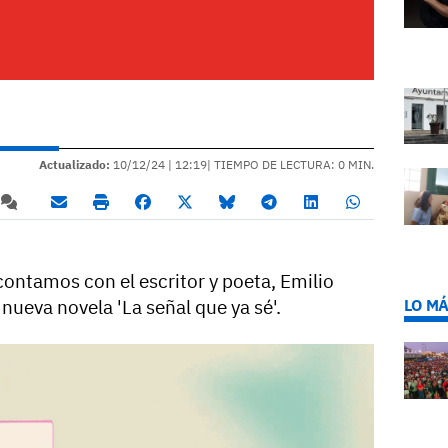
Actualizado:
10/12/24 |
12:19
| TIEMPO DE LECTURA: 0 MIN.
contamos con el escritor y poeta, Emilio
LO MÁ
ueva novela 'La señal que ya sé'.