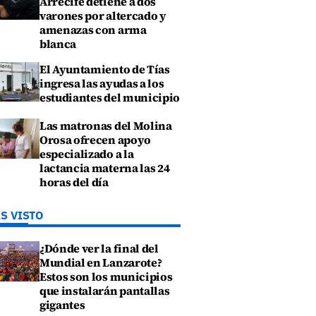
Arrecife detiene a dos
varones por altercado y
amenazas con arma
blanca
El Ayuntamiento de Tías
ingresa las ayudas a los
estudiantes del municipio
Las matronas del Molina
Orosa ofrecen apoyo
especializado a la
lactancia materna las 24
horas del día
S VISTO
¿Dónde ver la final del
Mundial en Lanzarote?
Estos son los municipios
que instalarán pantallas
gigantes