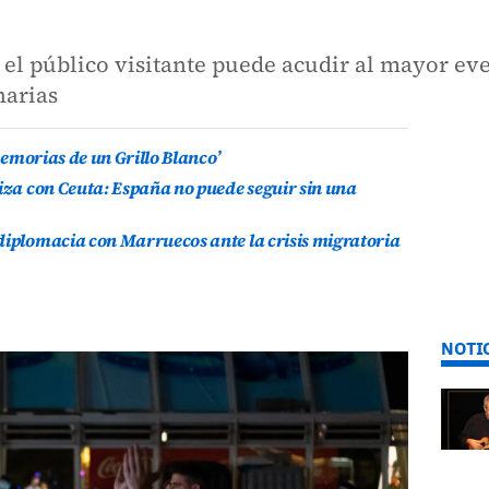
el público visitante puede acudir al mayor ev
narias
 Memorias de un Grillo Blanco’
riza con Ceuta: España no puede seguir sin una
diplomacia con Marruecos ante la crisis migratoria
NOTI