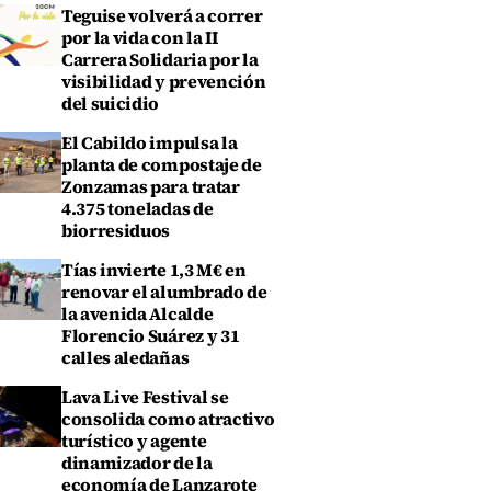
Teguise volverá a correr
por la vida con la II
Carrera Solidaria por la
visibilidad y prevención
del suicidio
El Cabildo impulsa la
planta de compostaje de
Zonzamas para tratar
4.375 toneladas de
biorresiduos
Tías invierte 1,3 M€ en
renovar el alumbrado de
la avenida Alcalde
Florencio Suárez y 31
calles aledañas
Lava Live Festival se
consolida como atractivo
turístico y agente
dinamizador de la
economía de Lanzarote