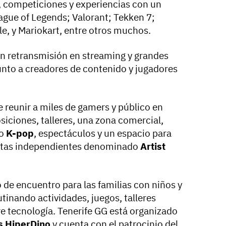
s, competiciones y experiencias con un
ague of Legends; Valorant; Tekken 7;
le, y Mariokart, entre otros muchos.
on retransmisión en streaming y grandes
unto a creadores de contenido y jugadores
.
 reunir a miles de gamers y público en
osiciones, talleres, una zona comercial,
o
K-pop
, espectáculos y un espacio para
istas independientes denominado
Artist
 de encuentro para las familias con niños y
utinando actividades, juegos, talleres
e tecnología. Tenerife GG está organizado
s HiperDino
y cuenta con el patrocinio del