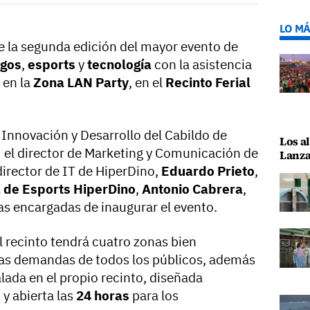
LO MÁ
 la segunda edición del mayor evento de
egos
,
esports
y
tecnología
con la asistencia
 en la
Zona LAN Party
, en el
Recinto Ferial
 Innovación y Desarrollo del Cabildo de
Los al
; el director de Marketing y Comunicación de
Lanza
 director de IT de HiperDino,
Eduardo Prieto
,
a de Esports HiperDino
,
Antonio Cabrera
,
das encargadas de inaugurar el evento.
el recinto tendrá cuatro zonas bien
 las demandas de todos los públicos, además
lada en el propio recinto, diseñada
y abierta las
24 horas
para los