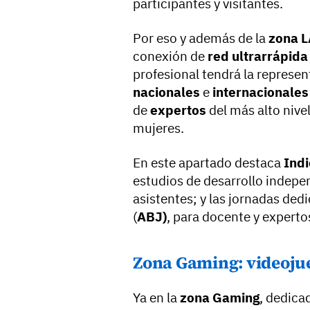
participantes y visitantes.
Por eso y además de la
zona L
conexión de
red ultrarrápida
profesional tendrá la represe
nacionales
e
internacionales
de
expertos
del más alto nive
mujeres.
En este apartado destaca
Ind
estudios de desarrollo indepe
asistentes; y las jornadas de
(
ABJ)
, para docente y experto
Zona Gaming: videoju
Ya en la
zona Gaming
, dedica