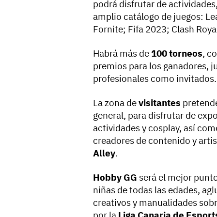
podrá disfrutar de actividade
amplio catálogo de juegos: Le
Fornite; Fifa 2023; Clash Roya
Habrá más de
100 torneos
, c
premios para los ganadores, j
profesionales como invitados
La zona de
visitantes
pretende
general, para disfrutar de exp
actividades y cosplay, así com
creadores de contenido y art
Alley
.
Hobby GG
será el mejor punto
niñas de todas las edades, agl
creativos y manualidades sobr
por la
Liga Canaria de Esport