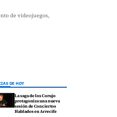
ento de videojuegos,
CIAS DE HOY
La saga de los Corujo
protagoniza una nueva
sesión de Conciertos
Hablados en Arrecife