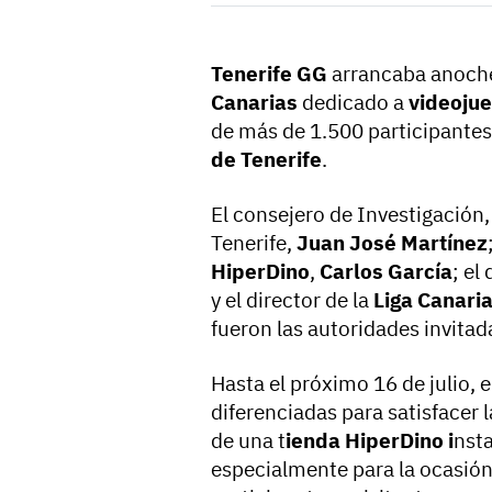
Tenerife GG
arrancaba anoche
Canarias
dedicado a
videoju
de más de 1.500 participantes
de Tenerife
.
El consejero de Investigación,
Tenerife,
Juan José Martínez
HiperDino
,
Carlos García
; el
y el director de la
Liga Canari
fueron las autoridades invita
Hasta el próximo 16 de julio, 
diferenciadas para satisfacer
de una t
ienda HiperDino i
nsta
especialmente para la ocasión 