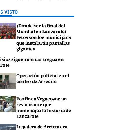
S VISTO
¿Dónde ver la final del
Mundial en Lanzarote?
Estos son los municipios
que instalarán pantallas
gigantes
isios siguen sin dar tregua en
rote
Operación policial en el
centro de Arrecife
Ecofinca Vegacosta: un
restaurante que
homenajea la historia de
Lanzarote
La patera de Arrieta era