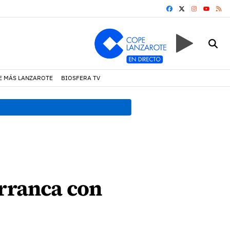
FACEBOOK
X
INSTAGRA
RS
YOUTUB
E MÁS LANZAROTE
BIOSFERA TV
08:47 h.
Teguise volverá a c
arranca con