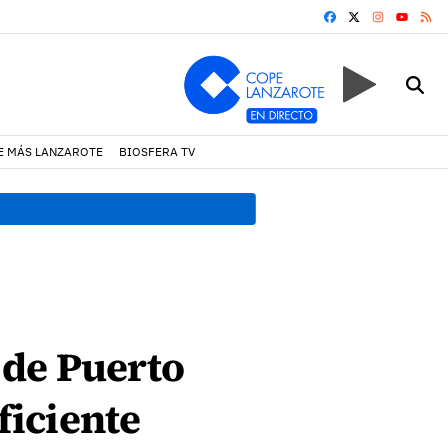
FACEBOOK
X
INSTAGRA
RS
YOUTUB
E MÁS LANZAROTE
BIOSFERA TV
19:07 h.
Un incendio locali
 de Puerto
iciente