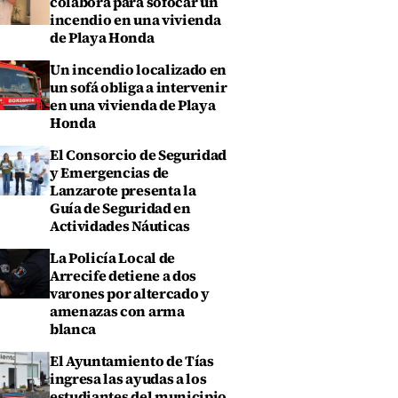
colabora para sofocar un
incendio en una vivienda
de Playa Honda
Un incendio localizado en
un sofá obliga a intervenir
en una vivienda de Playa
Honda
El Consorcio de Seguridad
y Emergencias de
Lanzarote presenta la
Guía de Seguridad en
Actividades Náuticas
La Policía Local de
Arrecife detiene a dos
varones por altercado y
amenazas con arma
blanca
El Ayuntamiento de Tías
ingresa las ayudas a los
estudiantes del municipio