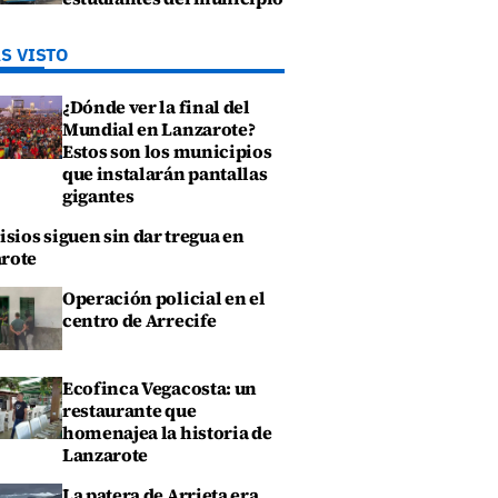
S VISTO
¿Dónde ver la final del
Mundial en Lanzarote?
Estos son los municipios
que instalarán pantallas
gigantes
isios siguen sin dar tregua en
rote
Operación policial en el
centro de Arrecife
Ecofinca Vegacosta: un
restaurante que
homenajea la historia de
Lanzarote
La patera de Arrieta era