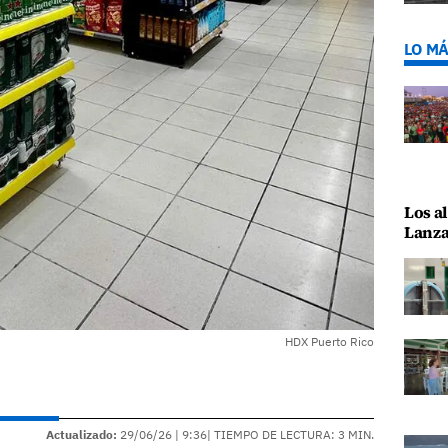
LO MÁ
Los al
Lanza
HDX Puerto Rico
Actualizado:
29/06/26 |
9:36
| TIEMPO DE LECTURA: 3 MIN.