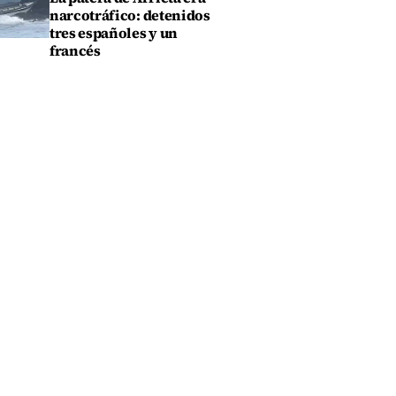
narcotráfico: detenidos
tres españoles y un
francés